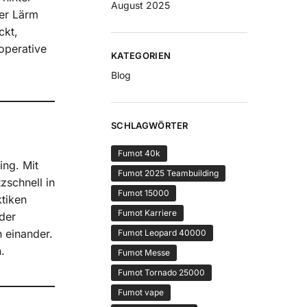
August 2025
der Lärm
ckt,
operative
KATEGORIEN
Blog
SCHLAGWÖRTER
Fumot 40k
ing. Mit
Fumot 2025 Teambuilding
zschnell in
Fumot 15000
ktiken
Fumot Karriere
der
 einander.
Fumot Leopard 40000
.
Fumot Messe
Fumot Tornado 25000
Fumot vape