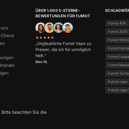
ÜBER 1.000 5-STERNE-
SCHLAGWÖ
BEWERTUNGEN FÜR FUMOT
Fumot 40k
 uns
Fumot 2025 
s-Check
★★★★★
Fumot 1500
den
„Unglaubliche Fumot Vape zu
Fumot Karri
Preisen, die ich für unmöglich
hielt.“
Fumot Leop
gungen
Max M.
ßhandel
Fumot Mess
olgen
Fumot Torn
Fumot vape
Fumot vape 
 Bitte beachten Sie die