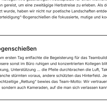
 gereist, um eine zweitägige Herbstreise zu erleben. Als 
t wurde, haben wir nicht nur poetische Landschaften entde
rteidigung“-Bogenschießen die fokussierte, mutige und ko
Bogenschießen
am ersten Tag entfachte die Begeisterung für das Teambuild
ere sonst im Büro ruhigen und konzentrierten Kollegen blit
ckung, Unterstützung … die Pfeile durchbrachen die Luft, Ta
anche stürmten voraus, andere schützten das Hinterfeld. Je
rechtzeitige „Rettung“ bewies das Team-Motto: Wir vertrauen
, sondern auch Kameraden, auf die man sich verlassen kann