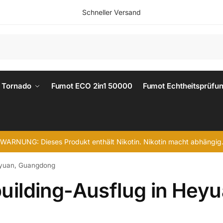
Schneller Versand
 Tornado
Fumot ECO 2in1 50000
Fumot Echtheitsprüfu
WARNUNG: Dieses Produkt enthält Nikotin. Nikotin macht abhängig
eyuan, Guangdong
ilding-Ausflug in Heyu