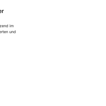
er
tzend im
erten und