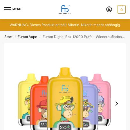
MENU
0
WARNUNG: Dieses Produkt enthält Nikotin. Nikotin macht abhängig.
Start
Fumot Vape
Fumot Digital Box 12000 Puffs – Wiederaufladbare Einweg(1 Vape)
/
/