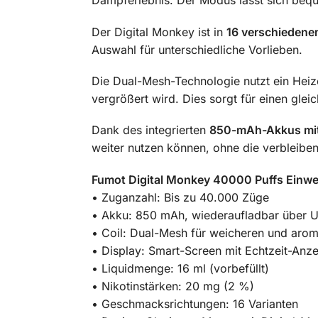
Dampferlebnis. Der Modus lässt sich bequ
Der Digital Monkey ist in
16 verschieden
Auswahl für unterschiedliche Vorlieben.
Die Dual-Mesh-Technologie nutzt ein Hei
vergrößert wird. Dies sorgt für einen gl
Dank des integrierten
850-mAh-Akkus mit
weiter nutzen können, ohne die verbleib
Fumot Digital Monkey 40000 Puffs Einweg
• Zuganzahl: Bis zu 40.000 Züge
• Akku: 850 mAh, wiederaufladbar über 
• Coil: Dual-Mesh für weicheren und aro
• Display: Smart-Screen mit Echtzeit-Anz
• Liquidmenge: 16 ml (vorbefüllt)
• Nikotinstärken: 20 mg (2 %)
• Geschmacksrichtungen: 16 Varianten