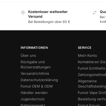
Kostenloser weltweiter
Qua
Versand
Bei
kos
Bei Bestellungen über 60 €
INFORMATIONEN
SERVICE
Über uns
Mein Konto
Rückgabe und
Kontaktieren Sie
Rückerstattungen
Fumot Echtheit
Versandrichtlinie
Zahlungsmetho
Datenschutzerklärung
Allgemeine
Fomut OEM & ODM
Geschäftsbedin
Händler werden
Fumot Vape Gro
Jugendschutz
Bestellung verf
Batteriegesetz
Fomut Forum