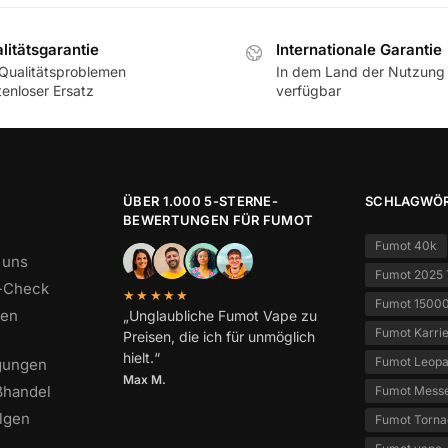
litätsgarantie
Internationale Garantie
 Qualitätsproblemen
In dem Land der Nutzung
tenloser Ersatz
verfügbar
ÜBER 1.000 5-STERNE-
SCHLAGWÖ
BEWERTUNGEN FÜR FUMOT
Fumot 40k
 uns
Fumot 2025 
s-Check
★★★★★
Fumot 1500
den
„Unglaubliche Fumot Vape zu
Fumot Karri
Preisen, die ich für unmöglich
hielt.“
Fumot Leop
gungen
Max M.
ßhandel
Fumot Mess
olgen
Fumot Torn