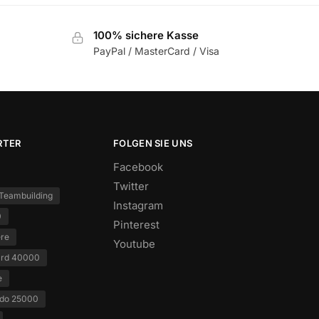
100% sichere Kasse
PayPal / MasterCard / Visa
RTER
FOLGEN SIE UNS
Facebook
Twitter
Teambuilding
Instagram
0
Pinterest
ere
Youtube
ard 40000
e
ado 25000