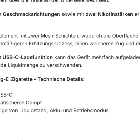
em über die Taste an der Unterseite wechseln.
en Geschmacksrichtungen
sowie mit
zwei Nikotinstärken
er
zelement mit zwei Mesh-Schichten, wodurch die Oberfläche
eichmäßigeren Erhitzungsprozess, einen weicheren Zug und 
 USB-C-Ladefunktion
kann das Gerät mehrfach aufgeladen
ende Liquidmenge zu verschwenden.
-E-Zigarette – Technische Details:
USB-C
matischeren Dampf
eige von Liquidstand, Akku und Betriebsmodus