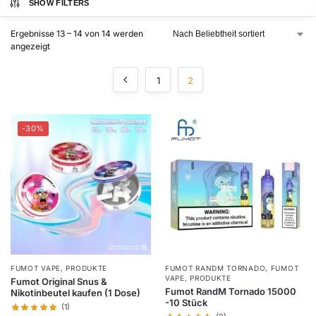
SHOW FILTERS
Ergebnisse 13 – 14 von 14 werden
angezeigt
1
2
-30%
FUMOT VAPE
,
PRODUKTE
FUMOT RANDM TORNADO
,
FUMOT
VAPE
,
PRODUKTE
Fumot Original Snus &
Fumot RandM Tornado 15000
Nikotinbeutel kaufen (1 Dose)
-10 Stück
(1)